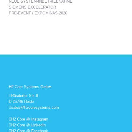
NEUE SYSTEM-INBETRIEBNAHME
SIEMENS EXCELERATOR
PRE-EVENT / EXPOMINAS 2026
H2 Core Systems GmbH
Rüsdorfer Str. 8
D-25746 Heide
sales@h2coresystems.com
H2 Core @ Instagram
H2 Core @ LinkedIn
H2 Core @ Facebook